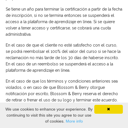
Se tiene un año para terminar la certificación a partir de la fecha
de inscripción, si no se termina entonces se suspenderá el
acceso a la plataforma de aprendizaje en línea. Si se quiere
volver a tener acceso y certificarse, se cobrará una cuota
administrativa.
En el caso de que el cliente no esté satisfecho con el curso,
se podrá reembolsar el 100% del valor del curso si se hace la
reclamación no más tarde de los 30 días de haberse inscrito.
En el caso de un reembolso se suspenderá el acceso a la
plataforma de aprendizaje en línea.
En el caso de que los términos y condiciones anteriores sea
violados, o en caso de que Blossom & Berry otorgue
notificación por escrito, Blossom & Berry reserva el derecho
de retirar o frenar el uso de su logo y terminar este acuerdo.
Nada en este acuerdo restringe a Blossom & Berry de
We use cookies to enhance your experience. By
✖
administrar su negocio en la manera que lo considere
continuing to visit this site you agree to our use
apropiado. En el caso de terminar cualquier acuerdo, se
of cookies.
More info
deberá regresar cualquier material otorgado por Blossom &